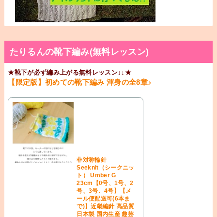
たりるんの靴下編み(無料レッスン)
★靴下が必ず編み上がる無料レッスン↓↓★
【限定版】初めての靴下編み 渾身の全8章♪
非対称輪針
Seeknit（シークニッ
ト） Umber G
23cm【0号、1号、2
号、3号、4号】【メ
ール便配送可(6本ま
で)】近畿編針 高品質
日本製 国内生産 趣芸