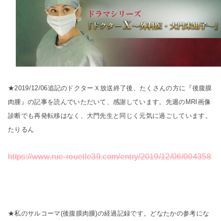
★2019/12/06追記のドクターＸ放送終了後、たくさんの方に『後腹膜
肉腫』の記事を読んでいただいて、感謝しています。先週のMRI画像
診断でも再発転移はなく、大門先生と同じく元気に過ごしています。
たりるん
https://www.rue-rouelle39.com/entry/2019/12/06/004358
★私のサルコーマ(後腹膜肉腫)の経過記録です。どなたかの参考にな