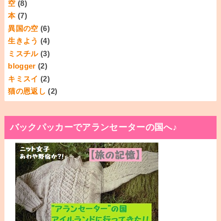
空
(8)
本
(7)
異国の空
(6)
生きよう
(4)
ミスチル
(3)
blogger
(2)
キミスイ
(2)
猫の恩返し
(2)
バックパッカーでアランセーターの国へ♪