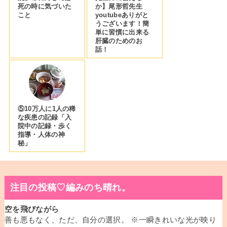
死の時に気づいた
か】尾形哲先生
こと
youtubeありがと
うございます！簡
単に習慣に出来る
肝臓のためのお
話！
⑤10万人に1人の稀
な疾患の記録「入
院中の記録・歩く
指導・人体の神
秘」
注目の投稿♡編みのち晴れ。
空を飛びながら
善も悪もなく、ただ、自分の選択。 ※一瞬きれいな光が映り