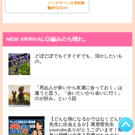
ソックヤーン☆非対称
輪針G23cm
NEW ARRIVAL◎編みのち晴れ。
どぼどぼでもぐすぐすでも、活かしたいも
の。
「死ぬ人が多いから友達に会っておく」は
違うと思う。「会いたいから会いに行く」
のが好み。という話
【どんな病になるかではなくどんな
先生に出会えるか】尾形哲先生
youtubeありがとうございます！簡