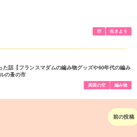
空
生きよう
った話【フランスマダムの編み物グッズや60年代の編み
ールの蚤の市
異国の空
編み物
前の投稿