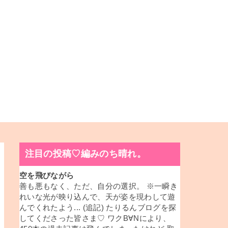
注目の投稿♡編みのち晴れ。
空を飛びながら
善も悪もなく、ただ、自分の選択。 ※一瞬き
れいな光が映り込んで、天が姿を現わして遊
んでくれたよう... (追記) たりるんブログを探
してくださった皆さま♡ ワクB∀Nにより、