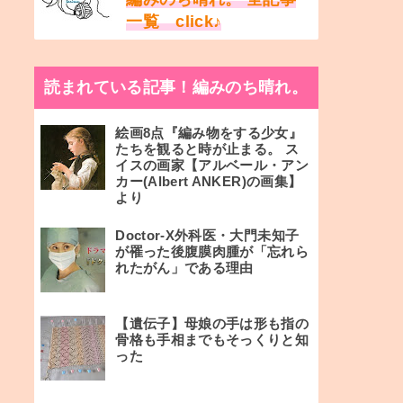
一覧 click♪
読まれている記事！編みのち晴れ。
絵画8点『編み物をする少女』
たちを観ると時が止まる。 ス
イスの画家【アルベール・アン
カー(Albert ANKER)の画集】
より
Doctor-X外科医・大門未知子
が罹った後腹膜肉腫が「忘れら
れたがん」である理由
【遺伝子】母娘の手は形も指の
骨格も手相までもそっくりと知
った