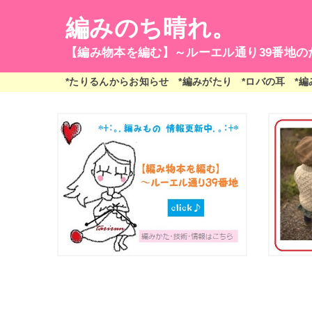
編みのち晴れ。
【編み物本を編む】～ルーエル通り39番地の
*たりるんからお知らせ
*編みがたり
*ロバの耳
*