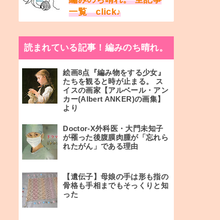
一覧 click♪
読まれている記事！編みのち晴れ。
絵画8点『編み物をする少女』
たちを観ると時が止まる。 ス
イスの画家【アルベール・アン
カー(Albert ANKER)の画集】
より
Doctor-X外科医・大門未知子
が罹った後腹膜肉腫が「忘れら
れたがん」である理由
【遺伝子】母娘の手は形も指の
骨格も手相までもそっくりと知
った