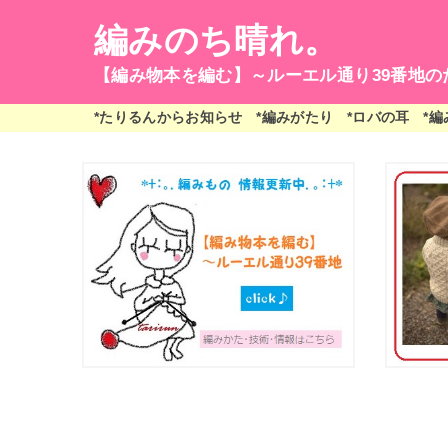
編みのち晴れ。
【編み物本を編む】～ルーエル通り39番地の
*たりるんからお知らせ
*編みがたり
*ロバの耳
*