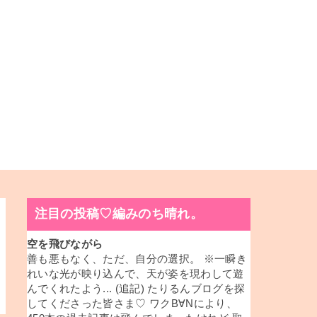
注目の投稿♡編みのち晴れ。
空を飛びながら
善も悪もなく、ただ、自分の選択。 ※一瞬き
れいな光が映り込んで、天が姿を現わして遊
んでくれたよう... (追記) たりるんブログを探
してくださった皆さま♡ ワクB∀Nにより、