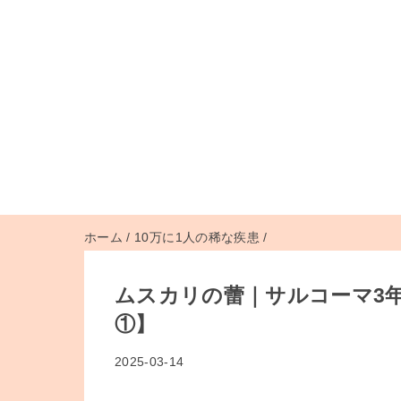
ホーム
/
10万に1人の稀な疾患
/
ムスカリの蕾｜サルコーマ3年目
①】
2025-03-14