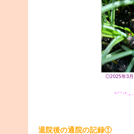
◎2025年
*･ﾟﾟ･*:.｡..
退院後の通院の記録①