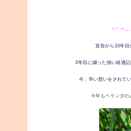
*･ﾟﾟ･*:.｡..
宣告から10年
3年目に綴った拙い経過
今、辛い想いをされて
今年もベランダの