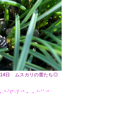
3月14日 ムスカリの蕾たち◎
｡.:*･ﾟ(*´-`)ﾟ･*:.｡. .｡.:*･ﾟﾟ･*