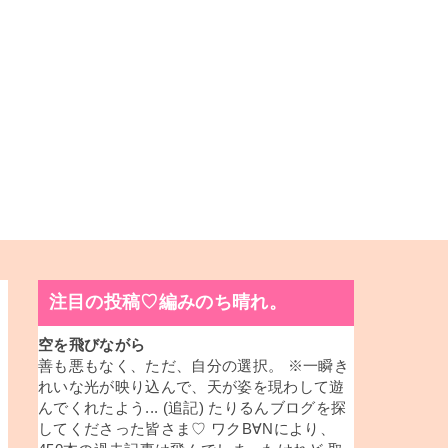
注目の投稿♡編みのち晴れ。
空を飛びながら
善も悪もなく、ただ、自分の選択。 ※一瞬き
れいな光が映り込んで、天が姿を現わして遊
んでくれたよう... (追記) たりるんブログを探
してくださった皆さま♡ ワクB∀Nにより、