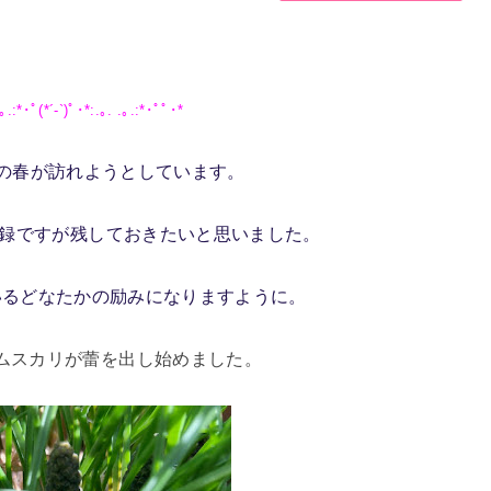
｡.:*･ﾟ(*´-`)ﾟ･*:.｡. .｡.:*･ﾟﾟ･*
目の春が訪れようとしています。
記録ですが残しておきたいと思いました。
いる
どなたかの励みになりますように。
ムスカリが蕾を出し始めました。