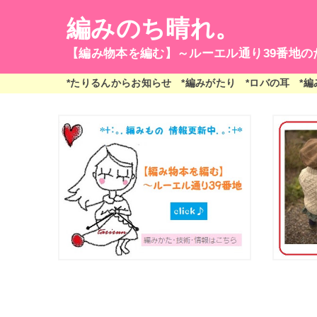
編みのち晴れ。
【編み物本を編む】～ルーエル通り39番地の
*たりるんからお知らせ
*編みがたり
*ロバの耳
*