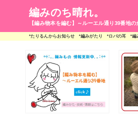
編みのち晴れ。
【編み物本を編む】～ルーエル通り39番地の
*たりるんからお知らせ
*編みがたり
*ロバの耳
*