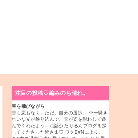
注目の投稿♡編みのち晴れ。
空を飛びながら
善も悪もなく、ただ、自分の選択。 ※一瞬き
れいな光が映り込んで、天が姿を現わして遊
んでくれたよう... (追記) たりるんブログを探
してくださった皆さま♡ ワクB∀Nにより、