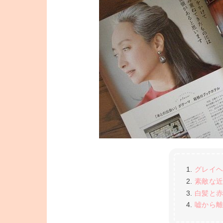
グレイ
素敵な
白髪と
嘘から