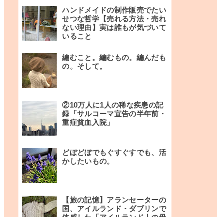
ハンドメイドの制作販売でたい
せつな哲学【売れる方法・売れ
ない理由】実は誰もが気づいて
いること
編むこと。編むもの。編んだも
の。そして。
②10万人に1人の稀な疾患の記
録「サルコーマ宣告の半年前・
重症貧血入院」
どぼどぼでもぐすぐすでも、活
かしたいもの。
【旅の記憶】アランセーターの
国、アイルランド・ダブリンで