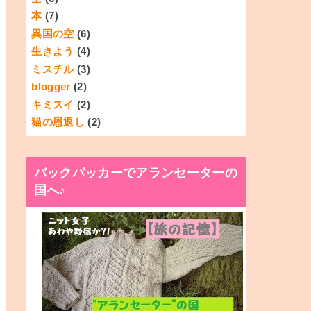
本
(7)
異国の空
(6)
生きよう
(4)
ミスチル
(3)
blogger
(2)
キミスイ
(2)
猫の恩返し
(2)
バックパッカーでアランセーターの
国へ♪