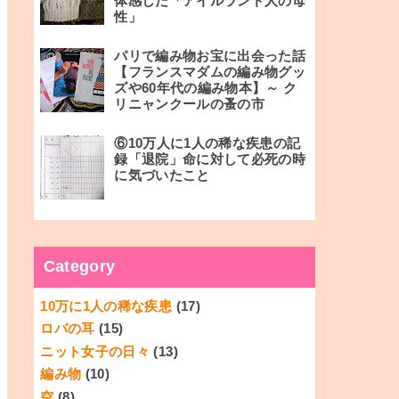
体感した「アイルランド人の母
性」
パリで編み物お宝に出会った話
【フランスマダムの編み物グッ
ズや60年代の編み物本】～ ク
リニャンクールの蚤の市
⑥10万人に1人の稀な疾患の記
録「退院」命に対して必死の時
に気づいたこと
Category
10万に1人の稀な疾患
(17)
ロバの耳
(15)
ニット女子の日々
(13)
編み物
(10)
空
(8)