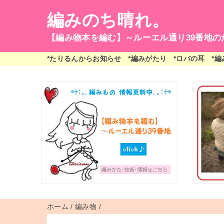
編みのち晴れ。
【編み物本を編む】～ルーエル通り39番地の
*たりるんからお知らせ
*編みがたり
*ロバの耳
*
ホーム
/
編み物
/