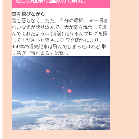
注目の投稿♡編みのち晴れ。
空を飛びながら
善も悪もなく、ただ、自分の選択。 ※一瞬き
れいな光が映り込んで、天が姿を現わして遊
んでくれたよう... (追記) たりるんブログを探
してくださった皆さま♡ ワクB∀Nにより、
450本の過去記事は飛んでしまったけれど 取
り急ぎ『晴れまる』は繋...