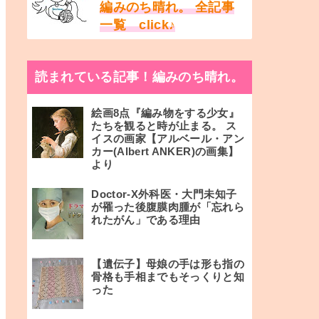
編みのち晴れ。 全記事
一覧 click♪
読まれている記事！編みのち晴れ。
絵画8点『編み物をする少女』
たちを観ると時が止まる。 ス
イスの画家【アルベール・アン
カー(Albert ANKER)の画集】
より
Doctor-X外科医・大門未知子
が罹った後腹膜肉腫が「忘れら
れたがん」である理由
【遺伝子】母娘の手は形も指の
骨格も手相までもそっくりと知
った