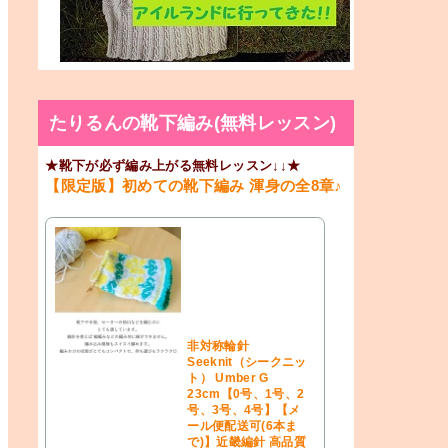
たりるんの靴下編み(無料レッスン)
★靴下が必ず編み上がる無料レッスン↓↓★
【限定版】初めての靴下編み 渾身の全8章♪
非対称輪針
Seeknit（シークニッ
ト） Umber G
23cm【0号、1号、2
号、3号、4号】【メ
ール便配送可(6本ま
で)】近畿編針 高品質