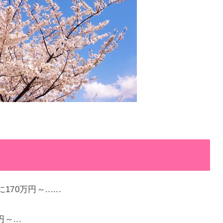
万円～......
～...